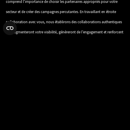
comprend l’importance de choisir les partenaires appropriés pour votre
secteur et de créer des campagnes percutantes. En travaillant en étroite
collaboration avec vous, nous établirons des collaborations authentiques
qui augmenteront votre visibilité, généreront de l’engagement et renforcent
votre image de marque.
Stratégie d’influence marketing
Amplifiez votre présence sur les réseaux sociaux grâce à des partenariats
avec des influenceurs de renom. Notre équipe d’experts en stratégie
d’influence travaillera en étroite collaboration avec vous pour comprendre
vos objectifs, votre public cible et votre image de marque. Grâce à notre
réseau étendu d’influenceurs de confiance, nous créerons des